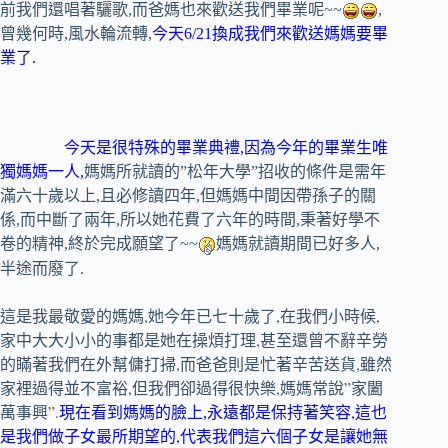
前我們還唱著驪歌
,
而爸媽也來歡送我們畢業呢
~~
,
曾幾何時
,
風水輪流轉
,
今天6/21
換成我們來歡送媽媽要畢
業了
.
今天是
很特殊的畢業典禮,因為今年的畢業生唯
獨媽媽一人,
媽媽所就讀的”松年大學”招收的條件是需年
滿六十歲以上,且必修讀四年,但媽媽中間因帶孫子的關
係,而中斷了兩年,所以她花費了六年的時間,秉著好學不
卷的精神,終於完成願望了~~
媽媽就讀期間已好多人,
半途而廢了.
,
,
,
這是我最敬愛的媽媽
她今年已七十歲了
在我們小時候
,
家中大大小小的事都是她在操煩打理
甚至還曾不辭辛勞
,
,
的瞞著我們在外幫傭打掃
而爸爸則是忙著辛苦送貨
雖然
,
,媽媽常說”家闔
家裡過得並不富裕
但我們卻過得很快樂
萬事興”.
,
現在看到媽媽
的臉上,永遠都是保持著笑容
這也
,
是我們做子女最所期望的
代表我們這六個子女是讓她無