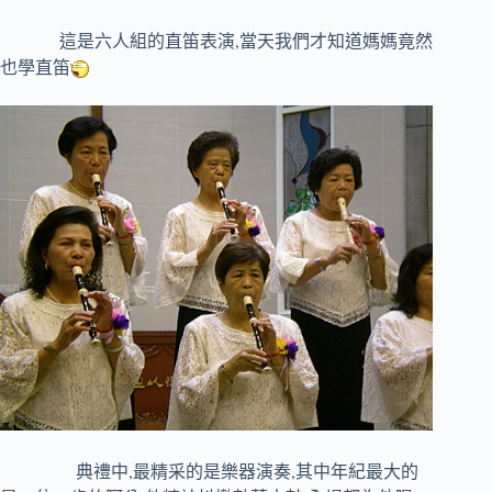
,
這是六人組的直笛表演
當天我們才知道媽媽竟然
也學直笛
,
,
典禮中
最精采的是樂器演奏
其中年紀最大的