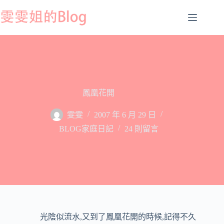
跳
至
主
要
內
容
鳳凰花開
雯雯
2007 年 6 月 29 日
BLOG家庭日記
24 則留言
光陰似流水
,
又到了鳳凰花開的時候
,
記得不久