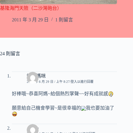
基隆海門天險（二沙灣砲台）
2011 年 3 月 29 日
1 則留言
24 則留言
煒奇媽咪
2007 年 6 月 29 日 / 上午 8:27
登入以進行回覆
好棒哦~恭喜阿媽~給個熱烈掌聲~~好有成就感
願意給自己機會學習~是很幸福的
我也要加油了
小雪~