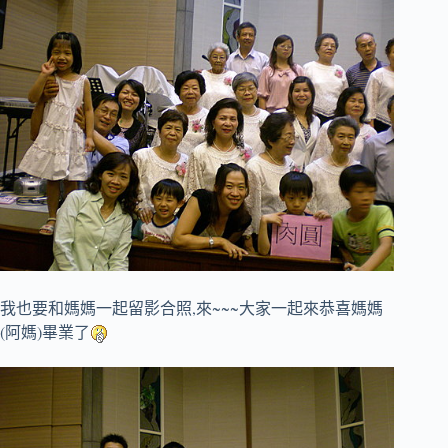
我也要和媽媽一起留影合照,來~~~
大家一起來恭喜媽媽
(
)
阿媽
畢業了