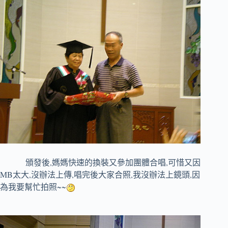
,
,
頒發後
媽媽快速的換裝又參加團體合唱
可惜又因
MB
,
,
,
,
太大
沒辦法上傳
唱完後大家合照
我沒辦法上鏡頭
因
~~
為我要幫忙拍照