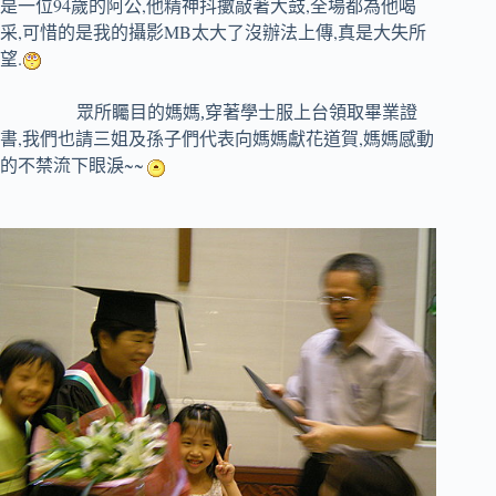
94
,
,
是一位
歲的阿公
他精神抖擻敲著大鼓
全場都為他喝
,
MB
,
采
可惜的是我的攝影
太大了沒辦法上傳
真是大失所
.
望
眾所
矚目的
媽媽,穿著學士服
上台領取畢業證
,
,
書
我們也請三姐及孫子們代表向媽媽獻花道賀
媽媽感動
~~
的不禁流下眼淚