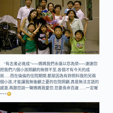
“
“~~~
~~~謝謝您
有志者必竟成
媽媽我們永遠以您為榮
把我們六個小孩照顧的無微不至,各個才有今天的成
就…..而在倫倫的住院期間,都是因為有妳照料我的另兩
個小孩,才能讓我無後顧之憂的在院照顧,真是無法言語的
感激,再跟您說一聲媽媽我愛您,您要長命百歲 …..一定喔
~~~