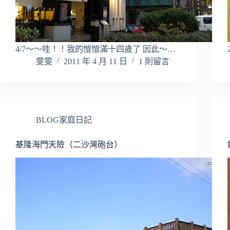
4/7～～哇！！我的愷愷滿十四歲了 因此～…
雯雯
2011 年 4 月 11 日
1 則留言
BLOG家庭日記
基隆海門天險（二沙灣砲台）