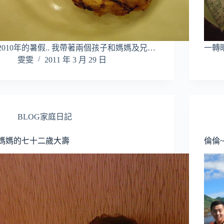
2010年的暑假.. 我帶著兩個孩子和媽媽及兄…
一轉眼
雯雯
2011 年 3 月 29 日
BLOG家庭日記
媽媽的七十二歲大壽
倫倫~