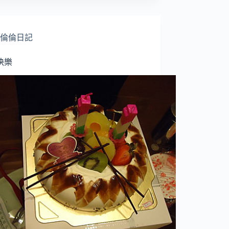
倫倫日記
快樂