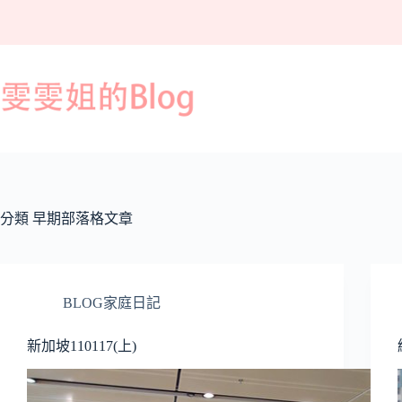
跳
至
主
要
內
容
分類
早期部落格文章
BLOG家庭日記
新加坡110117(上)