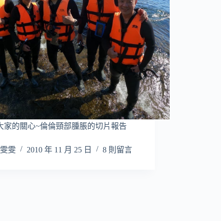
大家的關心~倫倫頸部腫脹的切片報告
雯雯
2010 年 11 月 25 日
8 則留言