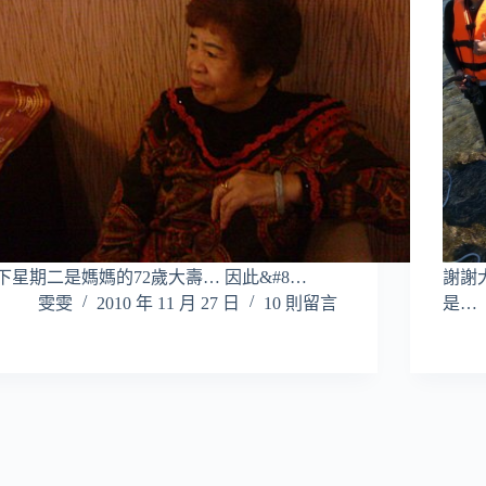
下星期二是媽媽的72歲大壽… 因此&#8…
謝謝
雯雯
2010 年 11 月 27 日
10 則留言
是…