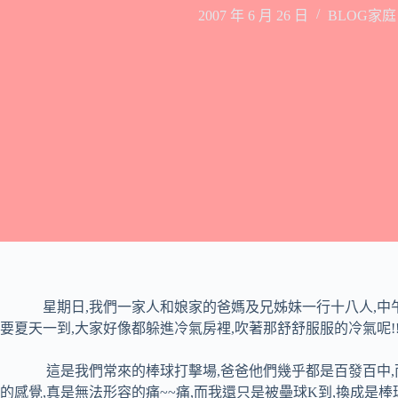
2007 年 6 月 26 日
BLOG家
星期日
,
我們一家人和娘家的爸媽及兄姊妹一行十八人
,
中
要
夏天一到
,
大家好像都躲進冷氣房裡,吹著那舒舒服服的冷氣呢!
這是我們常來的棒球打擊場
,
爸爸他們幾乎都是百發百中
,
的感覺
,
真是無法形容的痛
~~
痛
,
而我還只是被壘球
K
到
,
換成是棒