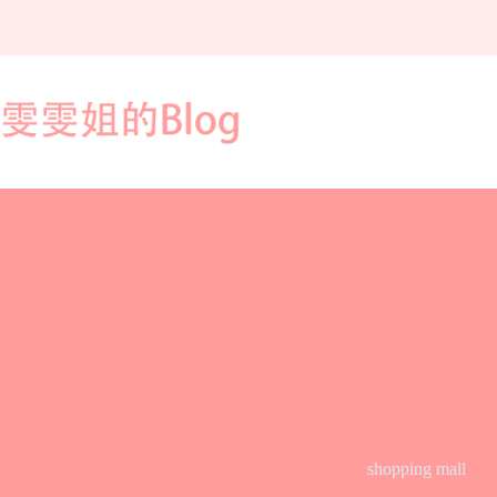
跳
至
主
要
內
容
shopping mall