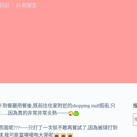
庭日記
23 則留言
午到餐廳用餐後
,
既前往住家附近的
shopping mall
逛街
,只
!
…..
因為真的非常非常炎熱
~~~~
而我呢
???~~~
只打了一次就不敢再嘗試了
,
因為被球打到
球
,
我可能當場嚎啕大哭呢