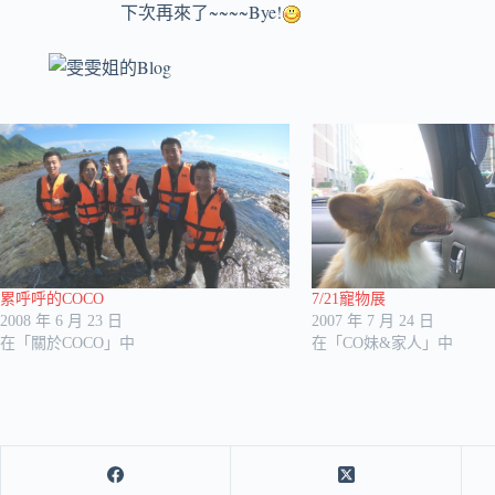
~~~~Bye!
下次再來了
累呼呼的COCO
7/21寵物展
2008 年 6 月 23 日
2007 年 7 月 24 日
在「關於COCO」中
在「CO妹&家人」中