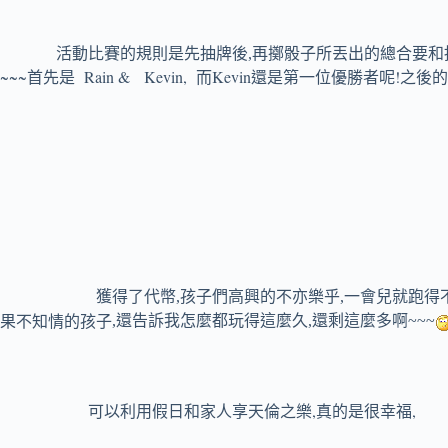
活動比賽的規則是先抽牌後,再擲骰子所丟出的總合要和抽
~~~
Rain & Kevin, 而Kevin還是第一位優勝者呢!
首先是
之後的
獲得了代幣
,
孩子們高興的不亦樂乎
,
一會兒就跑得
果不知情的孩子
,
還告訴我怎麼都玩得這麼久
,
還剩這麼多啊
~~~
,
,
可以利用假日和家人享天倫之樂
真的是很幸福