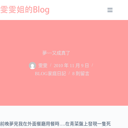
跳
至
主
要
內
容
夢~~又成真了
雯雯
2010 年 11 月 9 日
BLOG家庭日記
8 則留言
前晚夢見我在外面餐廳用餐時….在青菜盤上發現一隻死