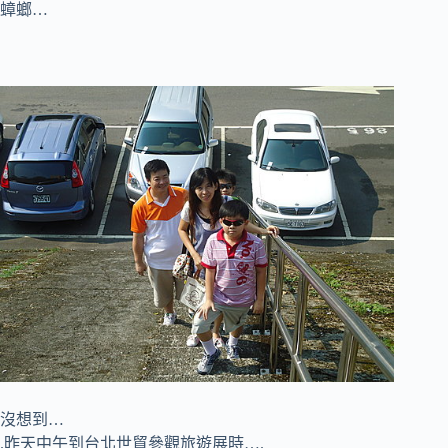
蟑螂…
沒想到…
.昨天中午到台北世貿參觀旅遊展時….