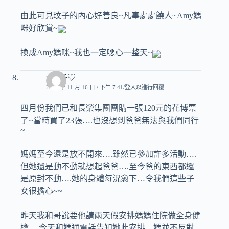
由此可見玟子的內心好善良~凡事處處饒人~Amy媽
咪好欣賞~
換成Amy媽咪~我也一定噁心一整天~
♥玟子♡
2010 年 11 月 16 日 / 下午 7:41
登入以進行回覆
四月份我們已和長榮集團團購一張120元的花博票
了~當時買了23張….也沒想到爸爸無法與我們同行
~
媽媽至今還是放不開來….雖然已參加許多活動….
但她還是動不動就想起爸爸….至今爸的東西都還
是原封不動….她的身體每況愈下…令我們這些子
女很擔心~~
昨天我和哥說要他請兩天假安排媽媽住院做全身健
檢….今天和媽通電話告知她此安排…媽並不反對