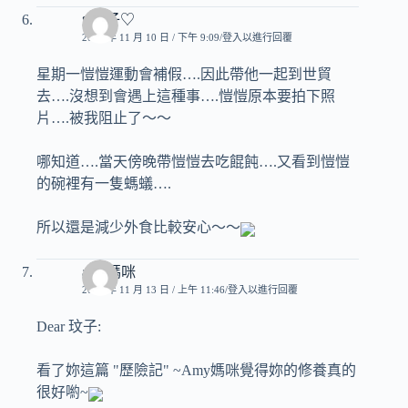
♥玟子♡
2010 年 11 月 10 日 / 下午 9:09
登入以進行回覆
星期一愷愷運動會補假….因此帶他一起到世貿
去….沒想到會遇上這種事….愷愷原本要拍下照
片….被我阻止了～～
哪知道….當天傍晚帶愷愷去吃餛飩….又看到愷愷
的碗裡有一隻螞蟻….
所以還是減少外食比較安心～～
amy媽咪
2010 年 11 月 13 日 / 上午 11:46
登入以進行回覆
Dear 玟子:
看了妳這篇 "歷險記" ~Amy媽咪覺得妳的修養真的
很好喲~