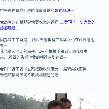
中午在世貿附近去吃我最喜歡的
韓式料理~~
竟然真的在我那碗快要吃完的麵裡
…..發現了一隻完整的
蟑螂屍體…..
因為是中午時間….所以餐廳裡有許多客人也在此餐廳用
餐~~
我也顧及老闆的面子…..只有揮揮手請到走到我餐桌
前….輕聲的告訴他我的麵裡有隻蟑螂~~
老闆二話不說即立刻把麵收到廚房….趕緊向我道歉~
雖然結帳時老闆不收我那碗麵的錢…..