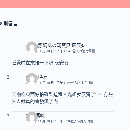
8 則留言
☆~小潔媽咪の翊寶貝 辰辰妹~
2010 年 11 月 10 日 / 上午 12:42
登入以進行回覆
睡覺前在來推一下唷 晚安囉
ღ小鯨魚ღ
2010 年 11 月 10 日 / 下午 1:14
登入以進行回覆
天吶吃東西好怕碰到這種。光想就反胃了>"< 有些
客人就真的會發飆了內
煒奇媽咪
2010 年 11 月 10 日 / 下午 2:38
登入以進行回覆