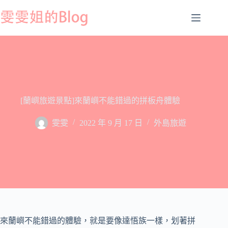
跳
至
主
要
內
容
[蘭嶼旅遊景點]來蘭嶼不能錯過的拼板舟體驗
雯雯
2022 年 9 月 17 日
外島旅遊
來蘭嶼不能錯過的體驗，就是要像達悟族一樣，划著拼