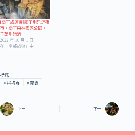
[墾丁旅遊]到墾丁別只逛夜
市，墾丁森林國家公園，
千萬別錯過
2022 年 10 月 1 日
在「南部旅遊」中
標籤
#
拼板舟
#
蘭嶼
上一
下一