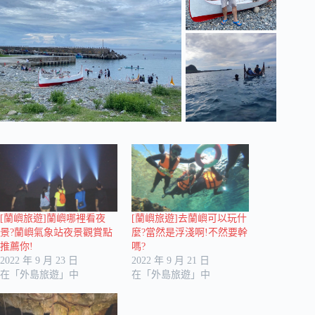
[蘭嶼旅遊]蘭嶼哪裡看夜
[蘭嶼旅遊]去蘭嶼可以玩什
景?蘭嶼氣象站夜景觀賞點
麼?當然是浮淺啊!不然要幹
推薦你!
嗎?
2022 年 9 月 23 日
2022 年 9 月 21 日
在「外島旅遊」中
在「外島旅遊」中