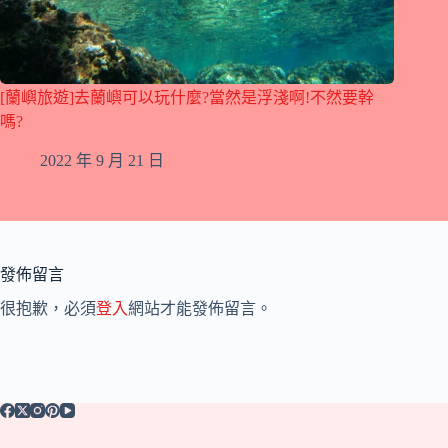
[蘭嶼旅遊]去蘭嶼可以玩什麼?當然是浮淺啊!不然要幹
嗎?
2022 年 9 月 21 日
發佈留言
很抱歉，必須
登入
網站才能發佈留言。