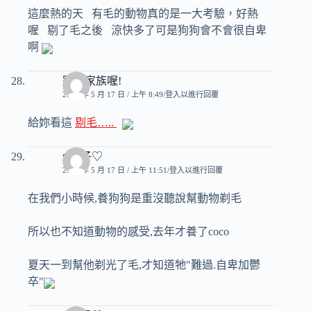
這麼熱的天 有毛的動物真的是一大考驗，好熱
喔 剔了毛之後 涼快多了可是狗狗會不會很自卑
啊
寵物家族喔!
2007 年 5 月 17 日 / 上午 8:49
登入以進行回覆
給妳看這
剔毛…..
♥玟子♡
2007 年 5 月 17 日 / 上午 11:51
登入以進行回覆
在我們小時候,養狗狗是重沒聽說幫動物剃毛
所以也不知道動物的感受,去年才養了coco
夏天一到幫他剃光了毛,才知道牠"難過.自卑加鬱
卒"