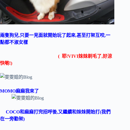
兩隻狗兒,只要一見面就開始玩了起來,甚至打架互咬,一
點都不淑女樣
( 耶!VIVI妹妹剃毛了,好涼
快喲!)
MOMO麻麻我來了
COCO和麻麻打完招呼後,又繼續和妹妹開始打(我們
在一旁勸架)