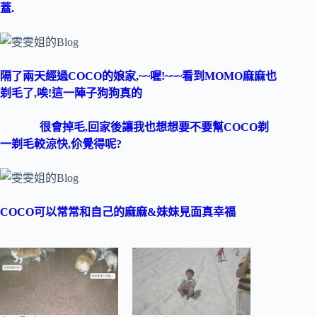
蓋.
隔了兩天經過COCO的娘家,~~喔!~~~看到MOMO麻麻也
剃毛了,唉!這一陣子狗狗真的
很
會掉毛,回家後讓我
也想想要不要幫COCO
剃
一剃毛較涼快,伱覺得呢?
COCO可以常常和自己的麻麻&妹妹見面真幸福