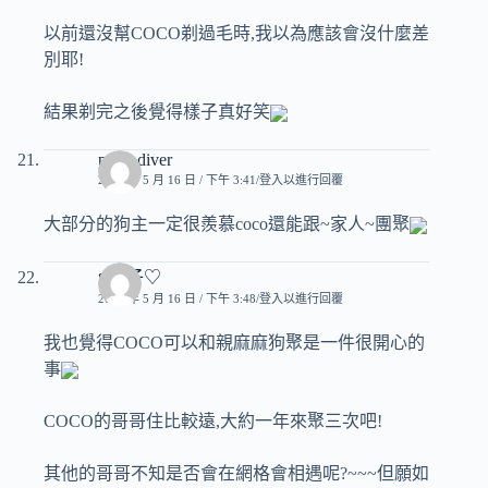
以前還沒幫COCO剃過毛時,我以為應該會沒什麼差
別耶!
結果剃完之後覺得樣子真好笑
pearl-diver
2007 年 5 月 16 日 / 下午 3:41
登入以進行回覆
大部分的狗主一定很羨慕coco還能跟~家人~團聚
♥玟子♡
2007 年 5 月 16 日 / 下午 3:48
登入以進行回覆
我也覺得COCO可以和親麻麻狗聚是一件很開心的
事
COCO的哥哥住比較遠,大約一年來聚三次吧!
其他的哥哥不知是否會在網格會相遇呢?~~~但願如