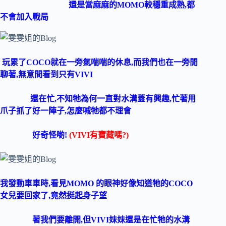
還是當麻麻的MOMO較穩重成熟,都
不會加入戰局
玩累了COCO就在一旁氣喘喘的休息,而我們也在一旁閒
聊著,無意間看到只有VIVI
還在
忙,不知牠為何一
直
對水溝蓋有興趣,忙著用
爪子抓了好一陣子,怎麼喊牠都不
理會
好奇怪喲!
(VIVI有寶藏嗎?)
我發動車車時,看見MOMO 的眼神好像知道牠的COCO
女兒要回家了,竟然挺起身子望
著我
們
要離開,但VIVI妹妹還是在忙牠的水溝