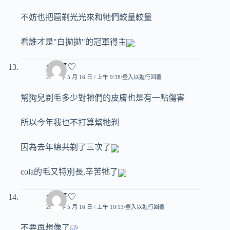
不妨也把窟剃光光來和牠們較量較量
看誰才是"白拋拋"的冠軍得主
♥玟子♡
2007 年 5 月 16 日 / 上午 9:38
登入以進行回覆
幫狗兒剃毛多少對牠們的皮膚也是有一點傷害
所以今年我也不打算幫牠剃
因為去年總共剃了三次了
cola的毛又特別長,辛苦牠了
♥玟子♡
2007 年 5 月 16 日 / 上午 10:13
登入以進行回覆
不要再想像了