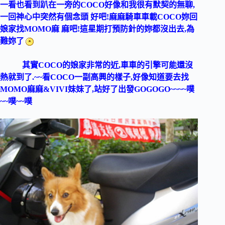
一看也看到趴在一旁的COCO好像
和我很有默契的無聊,
一回神心中突然有個
念頭 好吧!麻麻騎車車載COCO妳回
娘家找MOMO麻 麻吧!這星期打預防針的妳都沒出去,為
難妳了
其實COCO的娘家非常的近,車車的引擎可能還沒
熱就到了.~~看COCO一副高興的樣子,好像知道要去找
MOMO麻麻&VIVI妹妹了,站好了出發GOGOGO~~~~噗
~~噗~~噗