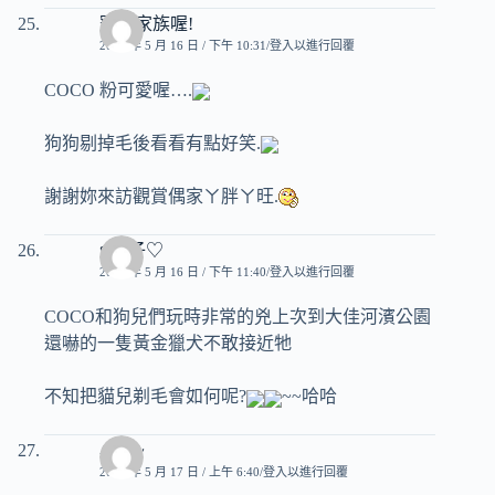
寵物家族喔!
2007 年 5 月 16 日 / 下午 10:31
登入以進行回覆
COCO 粉可愛喔….
狗狗剔掉毛後看看有點好笑.
謝謝妳來訪觀賞偶家ㄚ胖ㄚ旺.
♥玟子♡
2007 年 5 月 16 日 / 下午 11:40
登入以進行回覆
COCO和狗兒們玩時非常的兇上次到大佳河濱公園
還嚇的一隻黃金獵犬不敢接近牠
不知把貓兒剃毛會如何呢?
~~哈哈
小雪~
2007 年 5 月 17 日 / 上午 6:40
登入以進行回覆