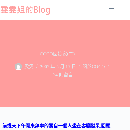
跳
至
主
要
內
容
COCO回娘家(二)
雯雯
2007 年 5 月 15 日
關於COCO
34 則留言
前幾
天下午閒來無事的獨自一個人坐在客廳發呆,回頭