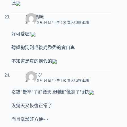
此
ㄚ弟媽咪
2007 年 5 月 16 日 / 下午 3:58
登入以進行回覆
好可愛喔!
聽說狗狗剃毛後光禿禿的會自卑
不知道是真的還假的
♥玟子♡
2007 年 5 月 16 日 / 下午 4:02
登入以進行回覆
沒錯"鬱卒"了好幾天,但牠好像忘了很快
沒幾天又恢復正常了
而且洗澡好方便~~