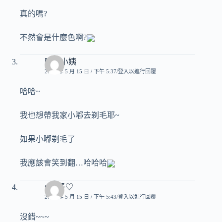
真的嗎?
不然會是什麼色啊?
嘟嘟小姨
2007 年 5 月 15 日 / 下午 5:37
登入以進行回覆
哈哈~
我也想帶我家小嘟去剃毛耶~
如果小嘟剃毛了
我應該會笑到翻…哈哈哈
♥玟子♡
2007 年 5 月 15 日 / 下午 5:43
登入以進行回覆
沒錯~~~