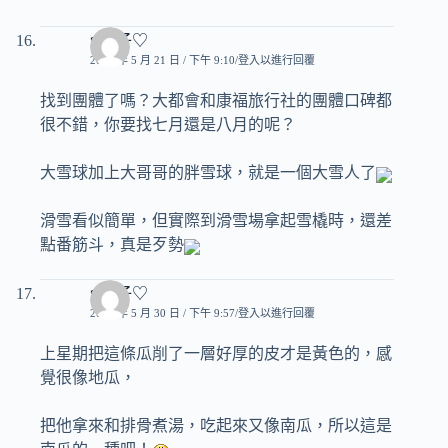
♥玟子♡
2008 年 5 月 21 日 / 下午 9:10
登入以進行回覆
找到團體了嗎？大都會和康福旅行社的團體口碑都
很不錯，你要找七月還是八月的呢？
大雪球加上大哥哥的胖雪球，就是一個大雪人了
滑雪看似簡單，但實際到滑雪場拿起雪橇時，還差
點番筋斗，真是歹勢
♥玟子♡
2008 年 5 月 30 日 / 下午 9:57
登入以進行回覆
上星期把這條瓜削了一層好厚的皮才是黃色的，感
覺很像地瓜，
把他拿來和排骨煮湯，吃起來又像南瓜，所以這是