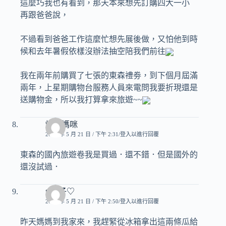
這麼巧我也有看到，那天本來想先訂購四大一小
再跟爸爸說，
不過看到爸爸工作這麼忙想先展後做，又怕他到時
候和去年暑假依樣沒辦法抽空陪我們前往
我在兩年前購買了七張的東森禮劵，到下個月屆滿
兩年，上星期購物台服務人員來電問我要折現還是
送購物金，所以我打算拿來旅遊~~
煒奇媽咪
2008 年 5 月 21 日 / 下午 2:31
登入以進行回覆
東森的國內旅遊卷我是買過．還不錯．但是國外的
還沒試過．
♥玟子♡
2008 年 5 月 21 日 / 下午 2:50
登入以進行回覆
昨天媽媽到我家來，我趕緊從冰箱拿出這兩條瓜給