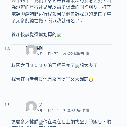
去年過年，我們全家也是參加東森的泰港之旅，因
為承辦的旅行社是我以前所認識的同業朋友，打了
電話聯絡詢問這行程如何？他告訴我真的是位子拿
了太多虧錢在做，所以我就報名了。
參加後感覺還蠻划算的
煒奇媽咪
2008 年 5 月 21 日 / 下午 5:21
登入以進行回覆
韓國六日９９９０的已經賣完了
想太多了
我現在再看看其他有沒有便宜又大碗的
♥玟子♡
2008 年 5 月 21 日 / 下午 5:33
登入以進行回覆
這麼多人搶購
偶在現在在上網找墾丁的飯店，順