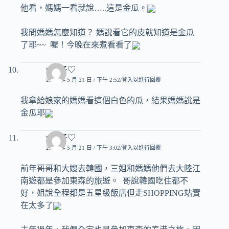
他看，媽媽一看就說…..這是金瓜。
我問媽媽怎麼知道？ 媽說看它的皮就知道是金瓜
了耶~~ 喔！今晚在來煮看看了
♥玟子♡
2008 年 5 月 21 日 / 下午 2:52
登入以進行回覆
我拿給娘家的媽媽看這個白色的瓜，結果媽媽說是
金瓜耶
♥玟子♡
2008 年 5 月 21 日 / 下午 3:02
登入以進行回覆
前年哥哥和大嫂去韓國，三姐和媽媽他們去大陸江
南遊都是參加東森的旅遊。 哥說韓國吃住都不
好，姐說全程都是五星級飯店但走SHOPPING站實
在太多了