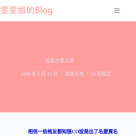
跳
至
主
要
內
容
這是什麼瓜呀
2008 年 5 月 19 日
美食天地
19 則留言
相信一些格友都知道CO拔是出了名愛買名