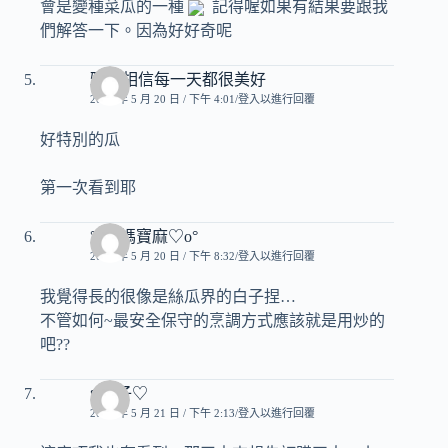
會是變種菜瓜的一種
記得喔如果有結果要跟我
們解答一下。因為好好奇呢
雅玲相信每一天都很美好
2008 年 5 月 20 日 / 下午 4:01
登入以進行回覆
好特別的瓜
第一次看到耶
°o♡媽寶麻♡o°
2008 年 5 月 20 日 / 下午 8:32
登入以進行回覆
我覺得長的很像是絲瓜界的白子捏…
不管如何~最安全保守的烹調方式應該就是用炒的
吧??
♥玟子♡
2008 年 5 月 21 日 / 下午 2:13
登入以進行回覆