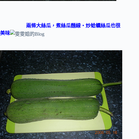
兩條大絲瓜，煮絲瓜麵線‧炒蛤蠣絲瓜也很
美味