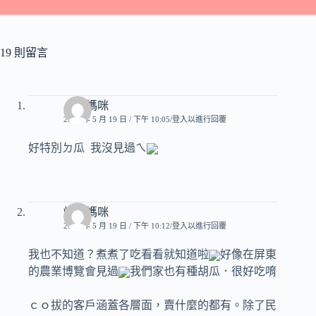
19 則留言
小朱媽咪
2008 年 5 月 19 日 / 下午 10:05
登入以進行回覆
好特別ㄉ瓜 我沒見過ㄟ
煒奇媽咪
2008 年 5 月 19 日 / 下午 10:12
登入以進行回覆
我也不知道？煮煮了吃看看就知道啦
好像在屏東
的農業博覽會見過
我們家也有種胡瓜．很好吃唷
ｃｏ拔的客戶涵蓋各層面，賣什麼的都有。除了民