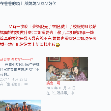
,
.
在爸爸的頭上
讓媽媽又氣又好笑
,
,
又有一次晚上夢遊脫光了衣服
戴上了校服的紅領帶
?
,
媽問她妳要做什麼
二姐說要去上學了
二姐的趣事一籮
,
筐真的要說是幾天幾夜說不完
媽媽也說還好二姐現在未
婚不然可能常常要上新聞找小孩
蔬菜要洗嗎???~~~~??
在我小時候因家中爸媽
時常忙於做生意,所以當小
孩的…
2007 年 4 月 25 日
誤會一場
在「生活趣事」中
2007 年 10 月 20 日
在「生活趣事」中