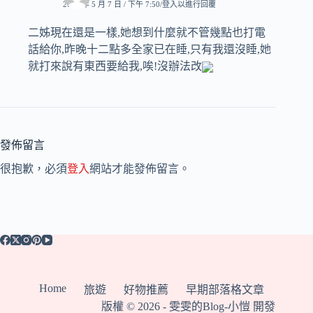
2007 年 5 月 7 日 / 下午 7:50
登入以進行回覆
二姊現在還是一樣,她想到什麼就不管幾點也打電
話給你,昨晚十二點多全家已在睡,只有我還沒睡,她
就打來說有東西要給我,唉!沒辦法改
發佈留言
很抱歉，必須
登入
網站才能發佈留言。
Home
旅遊
好物推薦
早期部落格文章
版權 © 2026 -
雯雯的Blog
-小愷
開發