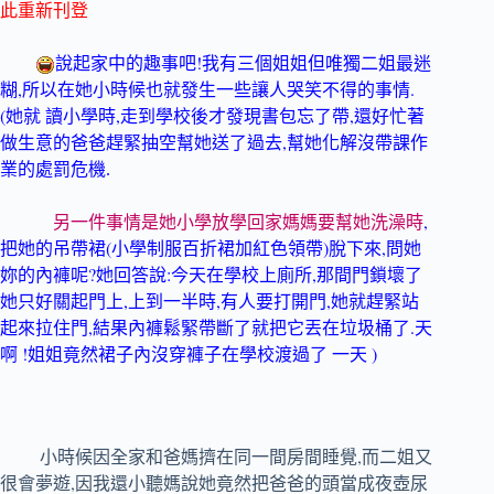
此重新刊登
!
說起家中的趣事吧
我有三個姐姐但唯獨二姐最迷
,
.
糊
所以在她小時候也就發生一些讓人哭笑不得的事情
(
,
,
她就
讀小學時
走到學校後才發現書包忘了帶
還好忙著
,
做生意的爸爸趕緊抽空幫她送了過去
幫她化解沒帶課作
業的處罰危機.
,
另一件事情是她小學放學回家媽媽要幫她洗澡時
(
)
,
把她的吊帶裙
小學制服百折裙加紅色領帶
脫下來
問她
?
:
,
妳的內褲呢
她回答說
今天在學校上廁所
那間門鎖壞了
,
,
,
她只好關起門上
上到一半時
有人要打開門
她就趕緊站
,
.
起來拉住門
結果內褲鬆緊帶斷了就把它丟在垃圾桶了
天
!
)
啊
姐姐竟然裙子內沒穿褲子在學校渡過了
一天
,
小時候因全家和爸媽擠在同一間房間睡覺
而二姐又
,
很會夢遊
因我還小聽媽說她竟然把爸爸的頭當成夜壺尿