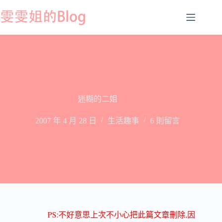
跳
至
主
要
內
容
迷糊的二姐
2007 年 4 月 28 日
生活趣事
6 則留言
PS:
,
不好意思上次不小心把此篇文章刪除
因