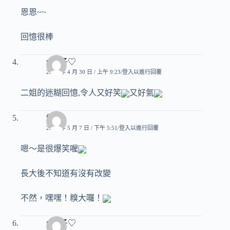
恩恩~~
回憶很棒
♥玟子♡
2007 年 4 月 30 日 / 上午 9:23
登入以進行回覆
二姐的迷糊回憶,令人又好笑
又好氣
維尼
2007 年 5 月 7 日 / 下午 5:51
登入以進行回覆
嗯～是很爆笑喔
長大後不知道有沒有改變
不然，嘿嘿！糗大囉！
♥玟子♡