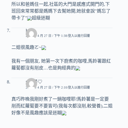
所以和爸媽住一起,社區的大門是感應式開門的,下
班回來常常都是媽媽下去幫她開,她就會說"媽忘了
帶卡了"
超級迷糊
lulu
2007 年 4 月 27 日 / 下午 1:38
登入以進行回覆
二姐很風趣ㄛ~
我有一個朋友, 她第一次下廚煮的咖哩,馬鈴署跟紅
蘿蔔都沒有削皮…也是夠經典的
♥玟子♡
2007 年 4 月 27 日 / 下午 2:10
登入以進行回覆
真巧昨晚我剛好煮了一鍋咖哩耶!馬鈴薯是一定要
削而紅蘿蔔要不要皆可(我每次都沒削,較營養),二姐
好像不是風趣應該是迷糊