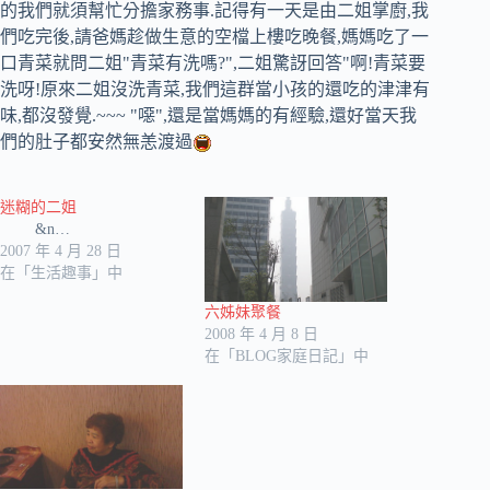
的我們就須幫忙分擔家務事.記得有一天是由二姐掌廚,我
們吃完後,請爸媽趁做生意的空檔上樓吃晚餐,媽媽吃了一
口青菜就問二姐"青菜有洗嗎?",二姐驚訝回答"啊!青菜要
洗呀!原來二姐沒洗青菜,我們這群當小孩的還吃的津津有
味,都沒發覺.~~~ "噁",還是當媽媽的有經驗,還好當天我
們的肚子都安然無恙渡過
迷糊的二姐
&n…
2007 年 4 月 28 日
在「生活趣事」中
六姊妹聚餐
2008 年 4 月 8 日
在「BLOG家庭日記」中