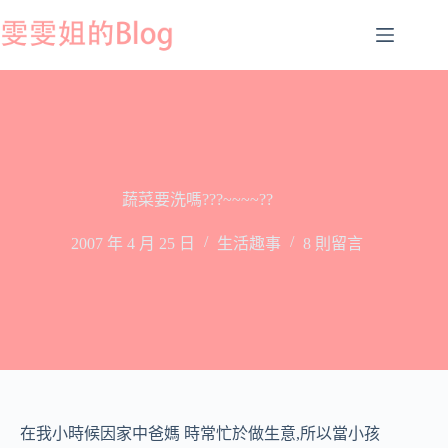
跳
至
主
要
內
容
蔬菜要洗嗎???~~~~??
2007 年 4 月 25 日
生活趣事
8 則留言
在我小時候因家中爸媽 時常忙於做生意,所以當小孩