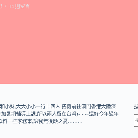
記
14 則留言
,
,
和小妹
大大小小一行十四人
搭機前往澳門香港大陸深
,
)~~~~還好今年過年
參加暑期輔導上課
所以兩人留在台灣
照料一些家務事,讓我無後顧之憂………