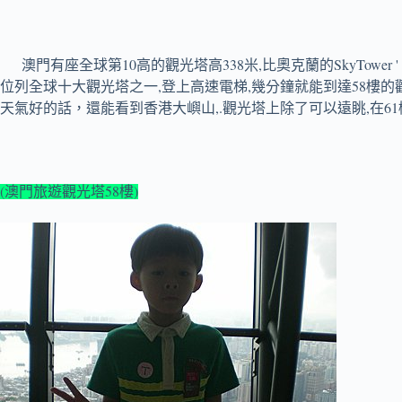
10
338
,
SkyTower '
澳門有座全球第
高的觀光塔高
米
比奧克蘭的
位列全球十大觀光塔之一,登上高速電梯,幾分鐘就能到達58樓的
天氣好的話，還能看到香港大嶼山,.觀光塔上除了可以遠眺,在6
(澳門旅遊觀光塔58樓)