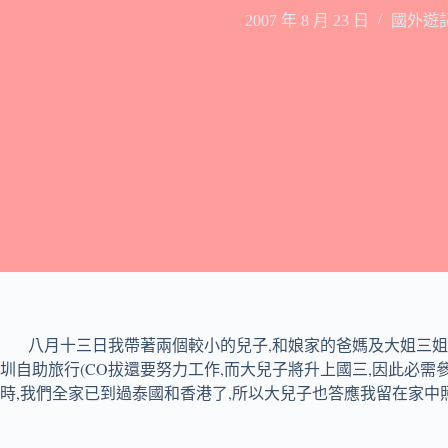
2007 年 8 月 23 日
國外遊
,
八月十三日我帶著兩個較小的兒子
和娘家的爸媽及大姐三姐
(CO
,
,
圳自助旅行
拔還要努力工作
而大兒子將升上國三
因此必需
時,我們全家已到過泰國和香港了,所以大兒子也答應我留在家中