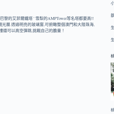
AMPTower
巴黎的艾菲爾鐵塔 ' 雪梨的
等名塔都要高!!
觀光層.透過明亮的玻璃窗,可俯瞰整個澳門和大陸珠海,
1樓還可以高空彈跳,挑戰自己的膽量
！