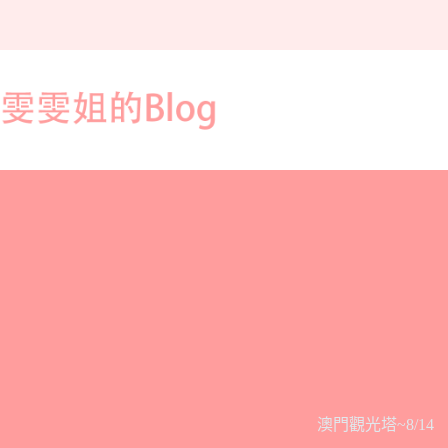
跳
至
主
要
內
容
澳門觀光塔~8/14