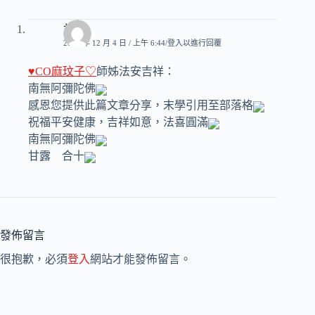
甘露
2008 年 12 月 4 日 / 上午 6:44
登入以進行回覆
♥CO麻玟子♡
師姊法安吉祥：
南無阿彌陀佛
感恩您提供此篇文章分享，末學引用至部落格
祝福平安健康，吉祥如意，法喜圓滿
南無阿彌陀佛
甘露 合十
發佈留言
很抱歉，必須
登入
網站才能發佈留言。