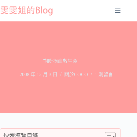
跳
至
主
要
內
容
期盼捐血救生命
2008 年 12 月 3 日
關於COCO
1 則留言
快速導覽目錄