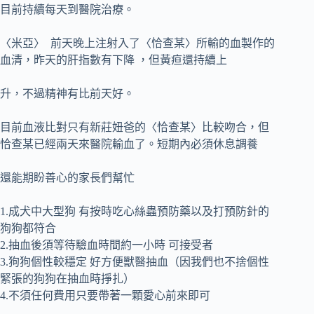
目前持續每天到醫院治療。
〈米亞〉 前天晚上注射入了〈恰查某〉所輸的血製作的
血清，昨天的肝指數有下降 ，但黃疸還持續上
升，不過精神有比前天好。
目前血液比對只有新莊妞爸的〈恰查某〉比較吻合，但
恰查某已經兩天來醫院輸血了。短期內必須休息調養
還能期盼善心的家長們幫忙
1.成犬中大型狗 有按時吃心絲蟲預防藥以及打預防針的
狗狗都符合
2.抽血後須等待驗血時間約一小時 可接受者
3.狗狗個性較穩定 好方便獸醫抽血（因我們也不捨個性
緊張的狗狗在抽血時掙扎）
4.不須任何費用只要帶著一顆愛心前來即可