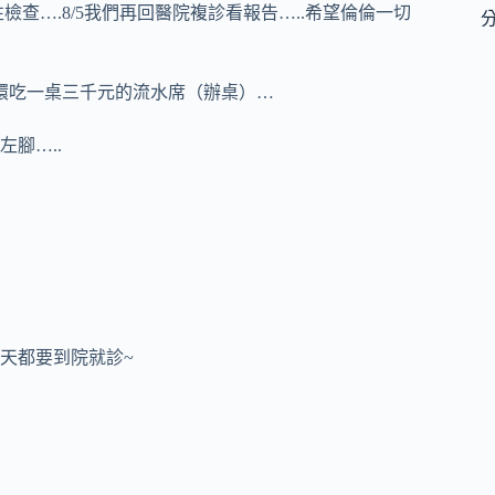
查….8/5我們再回醫院複診看報告…..希望倫倫一切
圓環吃一桌三千元的流水席（辦桌）…
腳…..
三天都要到院就診~