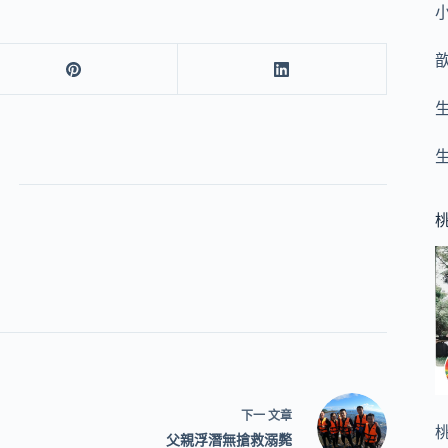
下一
文章
父親浮潛無搶救溺斃