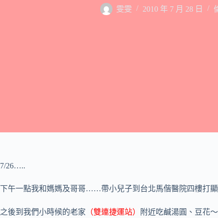
雯雯
2010 年 7 月 28 日
7/26…..
下午一點我和媽媽及哥哥……帶小兒子到台北馬偕醫院四樓打顯
之後到我們小時候的老家
（雙連捷運站）
附近吃鹹湯圓、豆花～