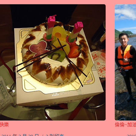
快樂
倫倫~加油