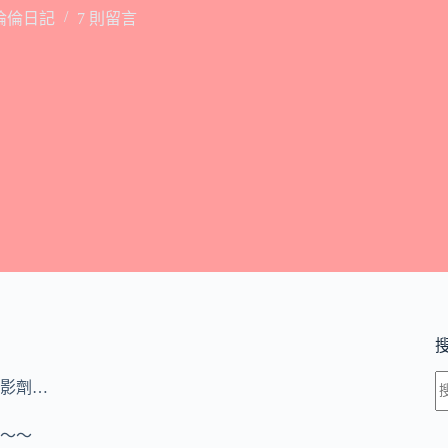
倫倫日記
7 則留言
影劑…
～～