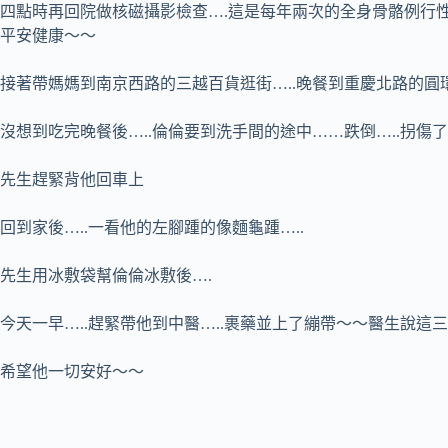
四點時再回院做核磁攝影檢查….這是每年兩次的全身骨骼例行性檢
平安健康～～
接著帶媽媽到南京西路的三越百貨逛街…..晚餐到重慶北路的
沒想到吃完晚餐後…..倫倫要到洗手間的途中……跌倒…..拐傷了左
先生趕緊背他回車上
回到家後…..一看他的左腳踵的像麵龜踵…..
先生用冰敷袋幫倫倫冰敷後….
今天一早…..趕緊帶他到中醫…..裹藥並上了繃帶～～醫生說這
希望他一切安好～～