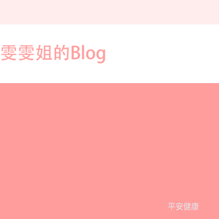
跳
至
主
要
內
容
平安健康