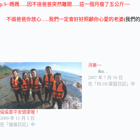
p.S~媽媽…..因不捨爸爸突然離開…..這一個月瘦了五公斤~~
不過爸爸你放心…..我們一定會好好照顧你心愛的老婆
(我們的
消暑~~
&n…
2007 年 7 月 16 日
在「BLOG家庭日記」中
倫倫要平安健康喔！
2009 年 11 月 5 日
在「倫倫日記」中