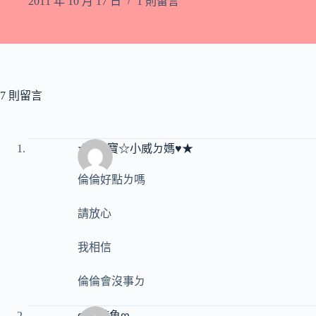
2011 年 10 月 17 日
1 則留言
7 則留言
★♥威寶☆小威ㄉ媽♥★
倫倫好點ㄌ嗎
請放心
我相信
倫倫會沒事ㄉ
ღ小鯨魚ღ