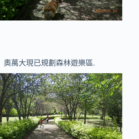
奧萬大
現已規劃森林遊樂區.