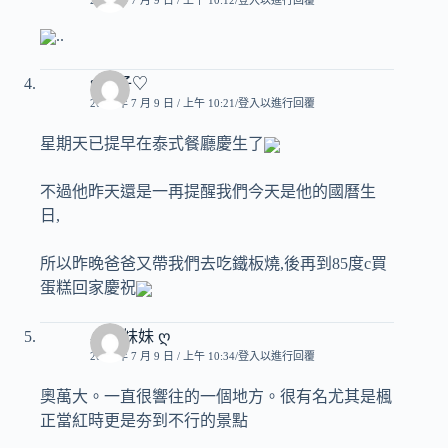
..
♥玟子♡
2009 年 7 月 9 日 / 上午 10:21
登入以進行回覆
星期天已提早在泰式餐廳慶生了
不過他昨天還是一再提醒我們今天是他的國曆生
日,
所以昨晚爸爸又帶我們去吃鐵板燒,後再到85度c買
蛋糕回家慶祝
小雪妹妹 ღ
2009 年 7 月 9 日 / 上午 10:34
登入以進行回覆
奧萬大。一直很響往的一個地方。很有名尤其是楓
正當紅時更是夯到不行的景點