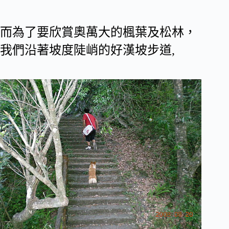
而為了要欣賞奧萬大的楓葉及松林，
我們沿著坡度陡峭的好漢坡步道,