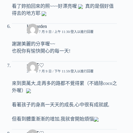
看了妳拍回來的照~~~好漂亮喔
真的是個好值
得去的地方耶
Ho-garden
2009 年 7 月 9 日 / 上午 11:30
登入以進行回覆
謝謝美麗的分享喔~~
也祝你有愉快開心的每一天!
♥玟子♡
2009 年 7 月 9 日 / 下午 11:59
登入以進行回覆
來到奧萬大,走再多的路都不覺得累（不過除coco之
外喔）
看著孩子的身高一天天的成長,心中很有成就感,
但看到體重漸漸的增加,我就會開始煩惱