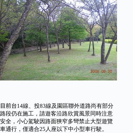
目前台
14線、投83線及園區聯外道路尚有部分
路段仍在施工，請遊客沿路欣賞風景同時注意
安全，小心駕駛因路面狹窄多彎禁止大型遊覽
車通行，僅適合25人座以下中小型車行駛。