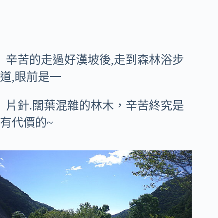
辛苦的走過好漢坡後,走到森林浴步
道,眼前是一
片針.闊葉混雜的林木，辛苦終究是
有代價的~