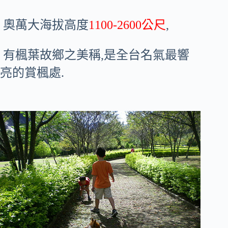
奧萬大海拔高度
1100-2600公尺
,
有楓葉故鄉之美稱,是全台名氣最響
亮的賞楓處.