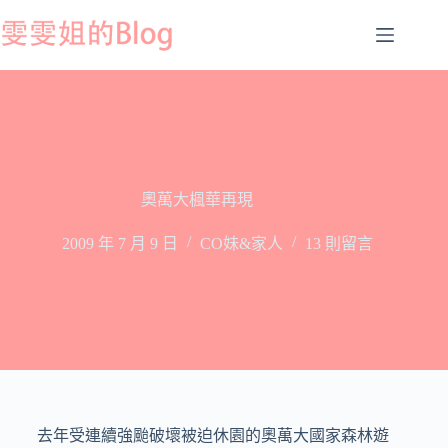
跳
至
主
要
內
容
奧萬大楓華再現
2009 年 7 月 9 日
CO妹&家人
13 則留言
去年受連續強颱破壞被迫休園的奧萬大國家森林遊